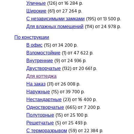
Уличные
(126) от 16 284 р.
Широкие
(61) от 27 264 р.
С независимыми замками
(195) от 13 500 р.
Для влажных помещений
(114) от 24 978 р.
По конструкции
В офис
(15) от 34 200 р.
Взломостойкие
(1) от 47 622 р.
Внутренние
(9) от 24 936 р.
Двустворчатые
(132) от 20 661 р.
Для коттеджа
На заказ
(31) от 26 008 р.
Наружные
(15) от 39 700 р.
Нестандартные
(23) от 16 400 р.
Одностворчатые
(665) от 7 200 р.
Полуторные
(15) от 25 100 р.
Решетчатые
(5) от 25 493 р.
С терморазрывом
(59) от 22 384 р.