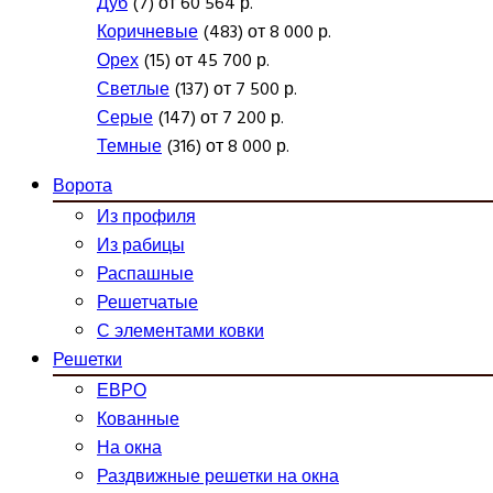
Дуб
(7) от 60 564 р.
Коричневые
(483) от 8 000 р.
Орех
(15) от 45 700 р.
Светлые
(137) от 7 500 р.
Серые
(147) от 7 200 р.
Темные
(316) от 8 000 р.
Ворота
Из профиля
Из рабицы
Распашные
Решетчатые
С элементами ковки
Решетки
ЕВРО
Кованные
На окна
Раздвижные решетки на окна