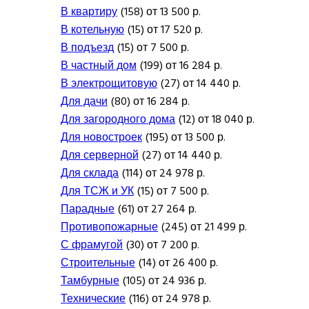
В квартиру
(158) от 13 500 р.
В котельную
(15) от 17 520 р.
В подъезд
(15) от 7 500 р.
В частный дом
(199) от 16 284 р.
В электрощитовую
(27) от 14 440 р.
Для дачи
(80) от 16 284 р.
Для загородного дома
(12) от 18 040 р.
Для новостроек
(195) от 13 500 р.
Для серверной
(27) от 14 440 р.
Для склада
(114) от 24 978 р.
Для ТСЖ и УК
(15) от 7 500 р.
Парадные
(61) от 27 264 р.
Противопожарные
(245) от 21 499 р.
С фрамугой
(30) от 7 200 р.
Строительные
(14) от 26 400 р.
Тамбурные
(105) от 24 936 р.
Технические
(116) от 24 978 р.